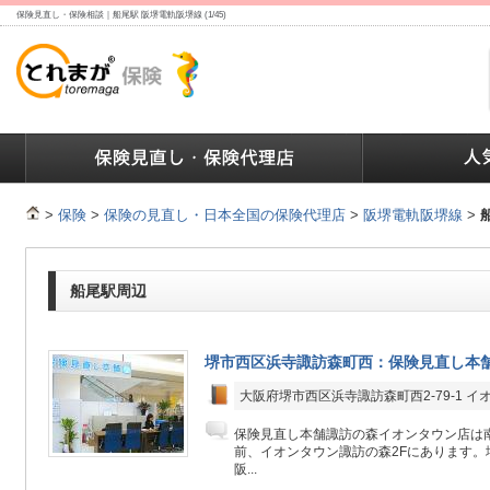
保険見直し・保険相談｜船尾駅 阪堺電軌阪堺線 (1/45)
ランキング
保険の人気ランキング
保険業界で働く人達へ
>
保険
>
保険の見直し・日本全国の保険代理店
>
阪堺電軌阪堺線
>
船尾駅周辺
堺市西区浜寺諏訪森町西：保険見直し本舗
大阪府堺市西区浜寺諏訪森町西2-79-1 イ
保険見直し本舗諏訪の森イオンタウン店は
前、イオンタウン諏訪の森2Fにあります。
阪...