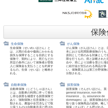
保険代
生命保険
がん保険
生命保険（せいめいほけん）と
がん保険（がんほけん）とは、
は、人間の生命や傷病にかかわる
本における民間医療保険のうち
損失を保障することを目的とする
原則として癌のみを対象として
保険で、契約により、死亡などの
障を行うもの。癌と診断された
所定の条件において保険者が受取
合や、癌により治療を受けた場
人に保険金を支払うことを約束す
に給付金が支払われる商品が多
るもの。生保（せいほ）と略称さ
い。保険業法上は第三分野保険
れる。
分類される。
自動車保険
損害保険
自動車保険（じどうしゃほけん）
損害保険（そんがいほけん、英:
とは、自動車の利用に伴って発生
general insurance, non-life
し得る損害を補償する損害保険で
insurance 、仏: assurance de
あり、強制保険と任意保険とに分
dommages）は、損害保険会社
類される。農協や全労済などで取
取り扱う保険商品の総称。略し
り扱うものは自動車共済と呼ばれ
損保（そんぽ）とも呼ばれる。