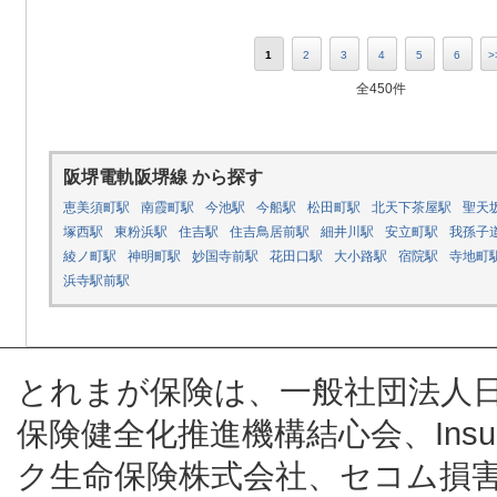
1
2
3
4
5
6
>
全450件
阪堺電軌阪堺線 から探す
恵美須町駅
南霞町駅
今池駅
今船駅
松田町駅
北天下茶屋駅
聖天
塚西駅
東粉浜駅
住吉駅
住吉鳥居前駅
細井川駅
安立町駅
我孫子
綾ノ町駅
神明町駅
妙国寺前駅
花田口駅
大小路駅
宿院駅
寺地町
浜寺駅前駅
とれまが保険は、一般社団法人
保険健全化推進機構結心会、Insur
ク生命保険株式会社、セコム損