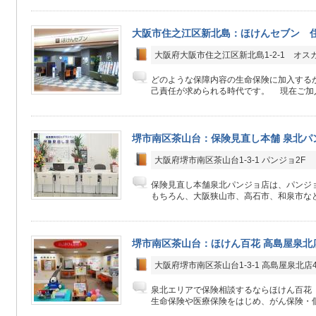
大阪市住之江区新北島：ほけんセブン 
大阪府大阪市住之江区新北島1-2-1 オス
どのような保障内容の生命保険に加入する
己責任が求められる時代です。 現在ご加入中
堺市南区茶山台：保険見直し本舗 泉北パ
大阪府堺市南区茶山台1-3-1 パンジョ2F
保険見直し本舗泉北パンジョ店は、パンジョ
もちろん、大阪狭山市、高石市、和泉市など
堺市南区茶山台：ほけん百花 高島屋泉北
大阪府堺市南区茶山台1-3-1 高島屋泉北店4
泉北エリアで保険相談するならほけん百花
生命保険や医療保険をはじめ、がん保険・個