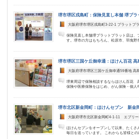
堺市堺区戎島町：保険見直し本舗 堺プラ
大阪府堺市堺区戎島町3-22-1 プラットプ
保険見直し本舗堺プラットプラット店は、プ
す。堺市の方はもちろん、松原市、羽曳野市
堺市堺区三国ケ丘御幸通：ほけん百花 高
大阪府堺市堺区三国ケ丘御幸通59番地 高
堺東周辺で保険相談するならほけん百花 
保険や医療保険をはじめ、がん保険・個人年
堺市北区新金岡町：ほけんセブン 新金
大阪府堺市北区新金岡町4-1-11 エブリー
ほけんセブンをオープンして以来、たくさ
毎日を送っています。 これからも皆様との出