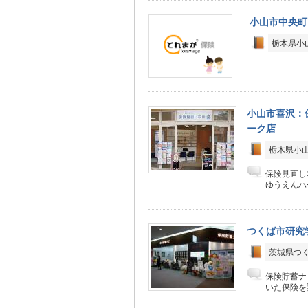
小山市中央町
栃木県小山
小山市喜沢：
ーク店
栃木県小山
保険見直し
ゆうえんハ
つくば市研究
茨城県つく
保険貯蓄ナ
いた保険を