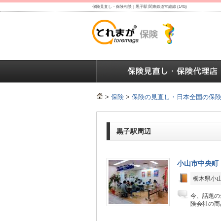
保険見直し・保険相談｜黒子駅 関東鉄道常総線 (1/45)
保険の人気ランキング
保険の人気ランキング
保険
>
保険
>
保険の見直し・日本全国の保
黒子駅周辺
小山市中央町
栃木県小山市
今、話題の
険会社の商