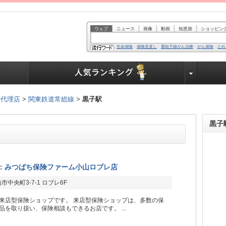
ウェブ
ニュース
画像
動画
知恵袋
ショッピン
生命保険
保険見直し
重粒子線がん治療
がん保険
とれ
業界で働く人達へ
険代理店
>
関東鉄道常総線
>
黒子駅
黒子
：みつばち保険ファーム小山ロブレ店
中央町3-7-1 ロブレ6F
来店型保険ショップです。 来店型保険ショップは、多数の保
品を取り扱い、保険相談もできるお店です。 ...