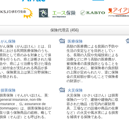
保険代理店 (456)
がん保険
医療保険
がん保険（がんほけん）とは、日
高額の医療費による貧困の予防や
本における民間医療保険のうち、
生活の安定などを目的としてい
原則として癌のみを対象として保
る。長期の入院や先端技術による
障を行うもの。癌と診断された場
治療などに伴う高額の医療費が、
合や、癌により治療を受けた場合
被保険者の直接負担となることを
に給付金が支払われる商品が多
避けるために、被保険者の負担額
い。保険業法上は第三分野保険に
の上限が定められたり、逆に保険
分類される。
金の支給額が膨らむことで保険者
の財源が...
損害保険
火災保険
損害保険（そんがいほけん、英:
火災保険（かさいほけん）は損害
general insurance, non-life
保険の一つで、建物や建物内に収
insurance 、仏: assurance de
容された物品（住宅内の家財用
dommages）は、損害保険会社が
具、工場などの設備や商品の在庫
取り扱う保険商品の総称。略して
など）の火災や風水害による損害
損保（そんぽ）とも呼ばれる。
を補填する保険である。