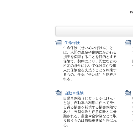
生命保険
生命保険（せいめいほけん）と
は、人間の生命や傷病にかかわる
損失を保障することを目的とする
保険で、契約により、死亡などの
所定の条件において保険者が受取
人に保険金を支払うことを約束す
るもの。生保（せいほ）と略称さ
れる。
自動車保険
自動車保険（じどうしゃほけん）
とは、自動車の利用に伴って発生
し得る損害を補償する損害保険で
あり、強制保険と任意保険とに分
類される。農協や全労済などで取
り扱うものは自動車共済と呼ばれ
る。