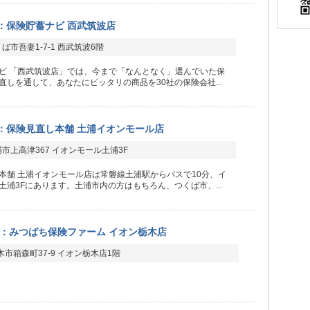
：保険貯蓄ナビ 西武筑波店
ば市吾妻1-7-1 西武筑波6階
ビ 「西武筑波店」では、今まで「なんとなく」選んでいた保
直しを通して、あなたにピッタリの商品を30社の保険会社...
：保険見直し本舗 土浦イオンモール店
市上高津367 イオンモール土浦3F
本舗 土浦イオンモール店は常磐線土浦駅からバスで10分、イ
土浦3Fにあります。土浦市内の方はもちろん、つくば市、...
：みつばち保険ファーム イオン栃木店
市箱森町37-9 イオン栃木店1階