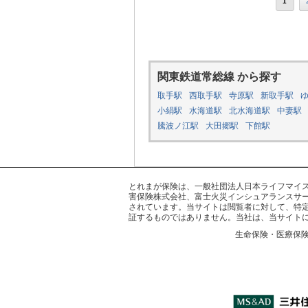
1
関東鉄道常総線 から探す
取手駅
西取手駅
寺原駅
新取手駅
小絹駅
水海道駅
北水海道駅
中妻駅
騰波ノ江駅
大田郷駅
下館駅
とれまが保険は、一般社団法人日本ライフマイスター
害保険株式会社、富士火災インシュアランスサー
されています。当サイトは閲覧者に対して、特
証するものではありません。当社は、当サイト
生命保険・医療保