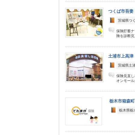
つくば市吾妻
茨城県つく
保険貯蓄ナ
険を診断見
土浦市上高津
茨城県土浦
保険見直し
オンモール
栃木市箱森町
栃木県栃木