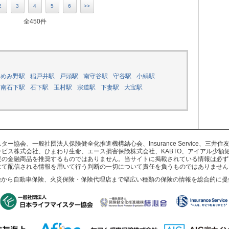
2
3
4
5
6
>>
全450件
ゆめみ野駅
稲戸井駅
戸頭駅
南守谷駅
守谷駅
小絹駅
南石下駅
石下駅
玉村駅
宗道駅
下妻駅
大宝駅
協会、一般社団法人保険健全化推進機構結心会、Insurance Service、三
ビス株式会社、ひまわり生命、エース損害保険株式会社、KABTO、アイアル少額
定の金融商品を推奨するものではありません。当サイトに掲載されている情報は必ず
にて配信される情報を用いて行う判断の一切について責任を負うものではありません
険から自動車保険、火災保険・保険代理店まで幅広い種類の保険の情報を総合的に提