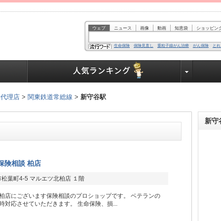
ウェブ
ニュース
画像
動画
知恵袋
ショッピン
生命保険
保険見直し
重粒子線がん治療
がん保険
とれ
業界で働く人達へ
険代理店
>
関東鉄道常総線
>
新守谷駅
新守
保険相談 柏店
松葉町4-5 マルエツ北柏店 １階
柏店にございます保険相談のプロショップです。 ベテランの
時対応させていただきます。 生命保険、損...