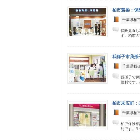
柏市若柴：保
千葉県柏市
保険見直し
す。柏市の
我孫子市我孫
千葉県我孫
我孫子で保
便利です。
柏市末広町：
千葉県柏市
柏で保険相
利です。生