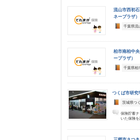
流山市西初石
ネープラザ）
千葉県流山
柏市南柏中央
ープラザ）
千葉県柏市
つくば市研究
茨城県つく
保険貯蓄ナ
いた保険を
三郷市さつき