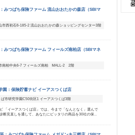
：みつばち保険ファーム 流山おおたかの森店（SBIマ
市西初石6-185-2 流山おおたかの森ショッピングセンター3階
：みつばち保険ファーム フィールズ南柏店（SBIマネ
南柏中央6-7 フィールズ南柏 MALL-2 2階
学園：保険貯蓄ナビ イーアスつくば店
ば市研究学園C50街区1 イーアスつくば3階
ビ 「イーアスつくば店」では、今まで「なんとなく」選んで
診断見直しを通して、あなたにピッタリの商品を30社の保...
平：みつばち保険ファーム メガドンキ三郷店（SBIマ