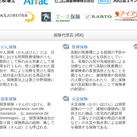
保険代理店 (456)
がん保険
医療保険
がん保険（がんほけん）とは、日
高額の医療費による貧困の予防や
本における民間医療保険のうち、
生活の安定などを目的としてい
原則として癌のみを対象として保
る。長期の入院や先端技術による
障を行うもの。癌と診断された場
治療などに伴う高額の医療費が、
合や、癌により治療を受けた場合
被保険者の直接負担となることを
に給付金が支払われる商品が多
避けるために、被保険者の負担額
い。保険業法上は第三分野保険に
の上限が定められたり、逆に保険
分類される。
金の支給額が膨らむことで保険者
の財源が...
損害保険
火災保険
損害保険（そんがいほけん、英:
火災保険（かさいほけん）は損害
general insurance, non-life
保険の一つで、建物や建物内に収
insurance 、仏: assurance de
容された物品（住宅内の家財用
dommages）は、損害保険会社が
具、工場などの設備や商品の在庫
取り扱う保険商品の総称。略して
など）の火災や風水害による損害
損保（そんぽ）とも呼ばれる。
を補填する保険である。