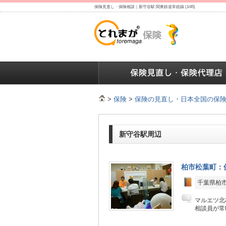
保険見直し・保険相談｜新守谷駅 関東鉄道常総線 (1/45)
保険の人気ランキング
保険の人気ランキング
保険
>
保険
>
保険の見直し・日本全国の保
新守谷駅周辺
柏市松葉町：
千葉県柏市
マルエツ北
相談員が常