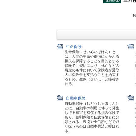
生命保険
生命保険（せいめいほけん）と
は、人間の生命や傷病にかかわる
損失を保障することを目的とする
保険で、契約により、死亡などの
所定の条件において保険者が受取
人に保険金を支払うことを約束す
るもの。生保（せいほ）と略称さ
れる。
自動車保険
自動車保険（じどうしゃほけん）
とは、自動車の利用に伴って発生
し得る損害を補償する損害保険で
あり、強制保険と任意保険とに分
類される。農協や全労済などで取
り扱うものは自動車共済と呼ばれ
る。