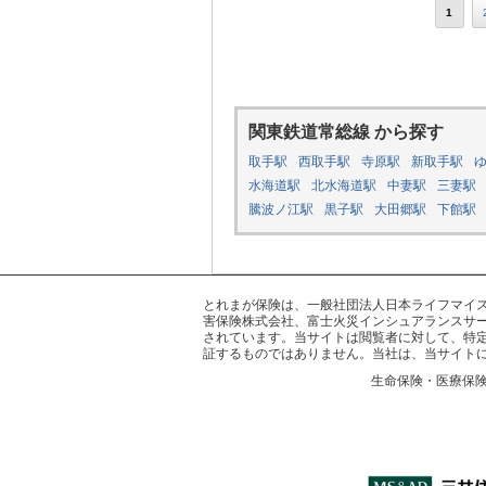
1
関東鉄道常総線 から探す
取手駅
西取手駅
寺原駅
新取手駅
水海道駅
北水海道駅
中妻駅
三妻駅
騰波ノ江駅
黒子駅
大田郷駅
下館駅
とれまが保険は、一般社団法人日本ライフマイスター
害保険株式会社、富士火災インシュアランスサー
されています。当サイトは閲覧者に対して、特
証するものではありません。当社は、当サイト
生命保険・医療保