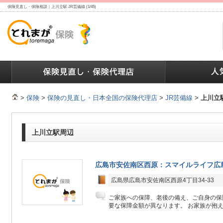
保険見直し・保険相談｜上川立駅 JR芸備線 (1/45)
ランキング
保険の人気ランキング
保険業界で働く人達へ
>
保険
>
保険の見直し・日本全国の保険代理店
>
JR芸備線
>
上川立
上川立駅周辺
広島市安佐南区西原：スマイルライフ広
広島県広島市安佐南区西原4丁目34-33
ご家族への保障、老後の備え、ご自身の保
要な保障金額が異なります。 お家族が抱え