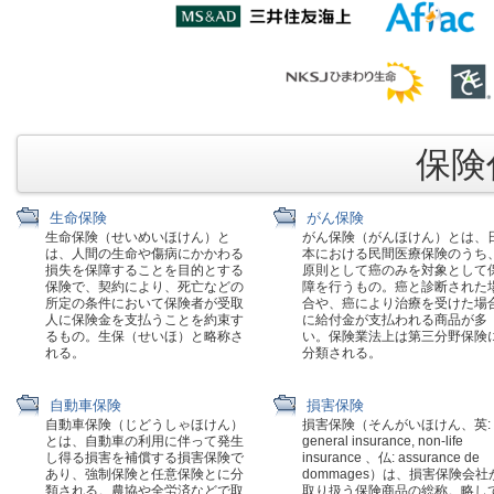
保険代
生命保険
がん保険
生命保険（せいめいほけん）と
がん保険（がんほけん）とは、
は、人間の生命や傷病にかかわる
本における民間医療保険のうち
損失を保障することを目的とする
原則として癌のみを対象として
保険で、契約により、死亡などの
障を行うもの。癌と診断された
所定の条件において保険者が受取
合や、癌により治療を受けた場
人に保険金を支払うことを約束す
に給付金が支払われる商品が多
るもの。生保（せいほ）と略称さ
い。保険業法上は第三分野保険
れる。
分類される。
自動車保険
損害保険
自動車保険（じどうしゃほけん）
損害保険（そんがいほけん、英:
とは、自動車の利用に伴って発生
general insurance, non-life
し得る損害を補償する損害保険で
insurance 、仏: assurance de
あり、強制保険と任意保険とに分
dommages）は、損害保険会社
類される。農協や全労済などで取
取り扱う保険商品の総称。略し