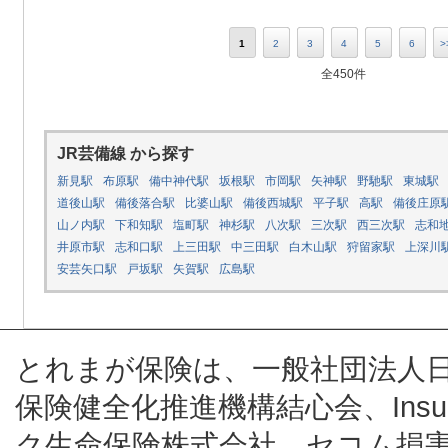
1
2
3
4
5
6
>
全450件
JR芸備線 から探す
新見駅
布原駅
備中神代駅
坂根駅
市岡駅
矢神駅
野馳駅
東城駅
道後山駅
備後落合駅
比婆山駅
備後西城駅
平子駅
高駅
備後庄原
山ノ内駅
下和知駅
塩町駅
神杉駅
八次駅
三次駅
西三次駅
志和
井原市駅
志和口駅
上三田駅
中三田駅
白木山駅
狩留家駅
上深川
安芸矢口駅
戸坂駅
矢賀駅
広島駅
とれまが保険は、一般社団法人
保険健全化推進機構結心会、Insur
ク生命保険株式会社、セコム損