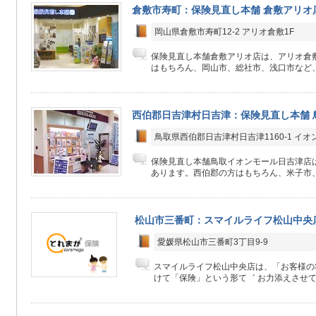
倉敷市寿町：保険見直し本舗 倉敷アリオ
岡山県倉敷市寿町12-2 アリオ倉敷1F
保険見直し本舗倉敷アリオ店は、アリオ倉敷
はもちろん、岡山市、総社市、浅口市など、
西伯郡日吉津村日吉津：保険見直し本舗 
鳥取県西伯郡日吉津村日吉津1160-1 イオ
保険見直し本舗鳥取イオンモール日吉津店は
あります。西伯郡の方はもちろん、米子市、
松山市三番町：スマイルライフ松山中央
愛媛県松山市三番町3丁目9-9
スマイルライフ松山中央店は、「お客様の
けて「保険」という形て゛ お力添えさせてい