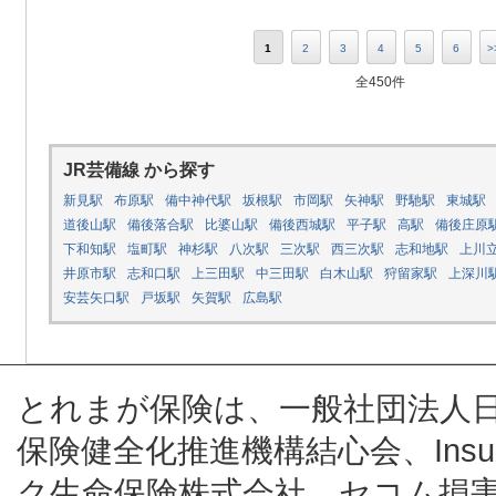
1
2
3
4
5
6
>
全450件
JR芸備線 から探す
新見駅
布原駅
備中神代駅
坂根駅
市岡駅
矢神駅
野馳駅
東城駅
道後山駅
備後落合駅
比婆山駅
備後西城駅
平子駅
高駅
備後庄原
下和知駅
塩町駅
神杉駅
八次駅
三次駅
西三次駅
志和地駅
上川
井原市駅
志和口駅
上三田駅
中三田駅
白木山駅
狩留家駅
上深川
安芸矢口駅
戸坂駅
矢賀駅
広島駅
とれまが保険は、一般社団法人
保険健全化推進機構結心会、Insur
ク生命保険株式会社、セコム損