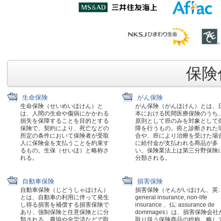
保険代
生命保険
がん保険
生命保険（せいめいほけん）と
がん保険（がんほけん）とは、
は、人間の生命や傷病にかかわる
本における民間医療保険のうち
損失を保障することを目的とする
原則として癌のみを対象として
保険で、契約により、死亡などの
障を行うもの。癌と診断された
所定の条件において保険者が受取
合や、癌により治療を受けた場
人に保険金を支払うことを約束す
に給付金が支払われる商品が多
るもの。生保（せいほ）と略称さ
い。保険業法上は第三分野保険
れる。
分類される。
自動車保険
損害保険
自動車保険（じどうしゃほけん）
損害保険（そんがいほけん、英:
とは、自動車の利用に伴って発生
general insurance, non-life
し得る損害を補償する損害保険で
insurance 、仏: assurance de
あり、強制保険と任意保険とに分
dommages）は、損害保険会社
類される。農協や全労済などで取
取り扱う保険商品の総称。略し