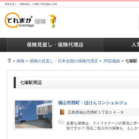
保険見直し・保険相談｜七塚駅 JR芸備線 (1/45)
ランキング
保険の人気ランキング
保険業界で働く人達へ
>
保険
>
保険の見直し・日本全国の保険代理店
>
JR芸備線
>
七塚駅
七塚駅周辺
福山市西町：ほけんコンシェルジュ
広島県福山市西町１丁目１４－９
必要な保険は、ライフステージの変化に伴
知ですか？ 現在ご加入中の保険も、もしかす