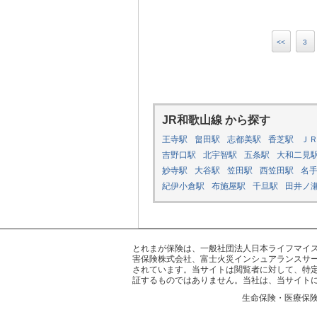
<<
3
JR和歌山線 から探す
王寺駅
畠田駅
志都美駅
香芝駅
Ｊ
吉野口駅
北宇智駅
五条駅
大和二見
妙寺駅
大谷駅
笠田駅
西笠田駅
名
紀伊小倉駅
布施屋駅
千旦駅
田井ノ
とれまが保険は、一般社団法人日本ライフマイスター
害保険株式会社、富士火災インシュアランスサー
されています。当サイトは閲覧者に対して、特
証するものではありません。当社は、当サイト
生命保険・医療保