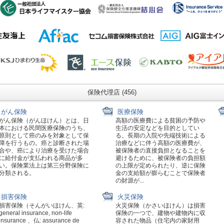
保険代理店 (456)
がん保険
医療保険
がん保険（がんほけん）とは、日
高額の医療費による貧困の予防や
本における民間医療保険のうち、
生活の安定などを目的としてい
原則として癌のみを対象として保
る。長期の入院や先端技術による
障を行うもの。癌と診断された場
治療などに伴う高額の医療費が、
合や、癌により治療を受けた場合
被保険者の直接負担となることを
に給付金が支払われる商品が多
避けるために、被保険者の負担額
い。保険業法上は第三分野保険に
の上限が定められたり、逆に保険
分類される。
金の支給額が膨らむことで保険者
の財源が...
損害保険
火災保険
損害保険（そんがいほけん、英:
火災保険（かさいほけん）は損害
general insurance, non-life
保険の一つで、建物や建物内に収
insurance 、仏: assurance de
容された物品（住宅内の家財用