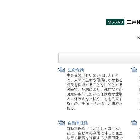
生命保険
生命保険（せいめいほけん）と
は、人間の生命や傷病にかかわる
損失を保障することを目的とする
保険で、契約により、死亡などの
所定の条件において保険者が受取
人に保険金を支払うことを約束す
るもの。生保（せいほ）と略称さ
れる。
自動車保険
自動車保険（じどうしゃほけん）
とは、自動車の利用に伴って発生
し得る損害を補償する損害保険で