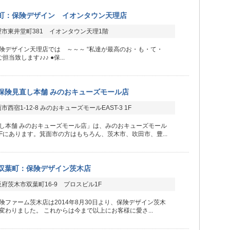
町：保険デザイン イオンタウン天理店
市東井堂町381 イオンタウン天理1階
険デザイン天理店では ～～～ “私達が最高のお・も・て・
担当致します♪♪♪ ●保...
保険見直し本舗 みのおキューズモール店
西宿1-12-8 みのおキューズモールEAST-3 1F
し本舗 みのおキューズモール店」は、みのおキューズモール
の1Fにあります。箕面市の方はもちろん、茨木市、吹田市、豊...
双葉町：保険デザイン茨木店
府茨木市双葉町16-9 プロスビル1F
険ファーム茨木店は2014年8月30日より、保険デザイン茨木
変わりました。 これからは今まで以上にお客様に愛さ...