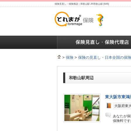
保険見直し・保険相談｜和歌山駅 JR和歌山線 (6/45)
保険の人気ランキング
保険の人気ランキング
保険
>
保険
>
保険の見直し・日本全国の保
和歌山駅周辺
東大阪市東鴻
大阪府東大
あなたが保
保険料です