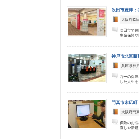
吹田市豊津：
大阪府吹田
吹田市で保
生命保険や
神戸市北区藤
兵庫県神戸
万一の保障
した人生を
門真市末広町
大阪府門真
保険のお悩
直しや新規