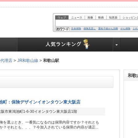
ウェブ
ニュース
画像
動画
知恵袋
ショッピン
生命保険
保険見直し
重粒子線がん治療
がん保険
とれ
業界で働く人達へ
険代理店
>
JR和歌山線
>
和歌山駅
和歌
池町：保険デザインイオンタウン東大阪店
阪市東鴻池町1-6-30イオンタウン東大阪店1階
険を選ぶとき、一番気になるのは保障内容ですか？それとも
か？それとも、、、？今加入されている保障の内容が適正...