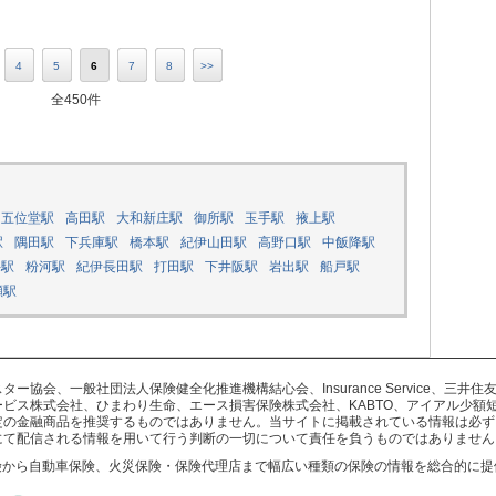
4
5
6
7
8
>>
全450件
Ｒ五位堂駅
高田駅
大和新庄駅
御所駅
玉手駅
掖上駅
駅
隅田駅
下兵庫駅
橋本駅
紀伊山田駅
高野口駅
中飯降駅
手駅
粉河駅
紀伊長田駅
打田駅
下井阪駅
岩出駅
船戸駅
瀬駅
協会、一般社団法人保険健全化推進機構結心会、Insurance Service、三
ビス株式会社、ひまわり生命、エース損害保険株式会社、KABTO、アイアル少額
定の金融商品を推奨するものではありません。当サイトに掲載されている情報は必ず
にて配信される情報を用いて行う判断の一切について責任を負うものではありません
険から自動車保険、火災保険・保険代理店まで幅広い種類の保険の情報を総合的に提