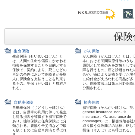
保険代
生命保険
がん保険
生命保険（せいめいほけん）と
がん保険（がんほけん）とは、
は、人間の生命や傷病にかかわる
本における民間医療保険のうち
損失を保障することを目的とする
原則として癌のみを対象として
保険で、契約により、死亡などの
障を行うもの。癌と診断された
所定の条件において保険者が受取
合や、癌により治療を受けた場
人に保険金を支払うことを約束す
に給付金が支払われる商品が多
るもの。生保（せいほ）と略称さ
い。保険業法上は第三分野保険
れる。
分類される。
自動車保険
損害保険
自動車保険（じどうしゃほけん）
損害保険（そんがいほけん、英:
とは、自動車の利用に伴って発生
general insurance, non-life
し得る損害を補償する損害保険で
insurance 、仏: assurance de
あり、強制保険と任意保険とに分
dommages）は、損害保険会社
類される。農協や全労済などで取
取り扱う保険商品の総称。略し
り扱うものは自動車共済と呼ばれ
損保（そんぽ）とも呼ばれる。
る。