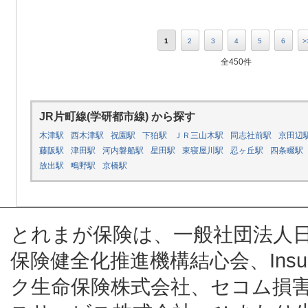
1
2
3
4
5
6
>
全450件
JR片町線(学研都市線) から探す
木津駅
西木津駅
祝園駅
下狛駅
ＪＲ三山木駅
同志社前駅
京田辺
藤阪駅
津田駅
河内磐船駅
星田駅
東寝屋川駅
忍ヶ丘駅
四条畷駅
放出駅
鴫野駅
京橋駅
とれまが保険は、一般社団法人
保険健全化推進機構結心会、Insur
ク生命保険株式会社、セコム損