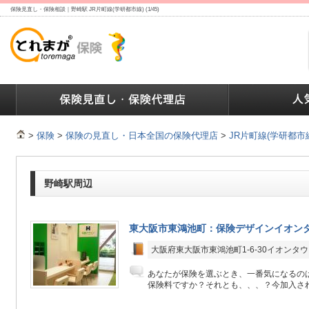
保険見直し・保険相談｜野崎駅 JR片町線(学研都市線) (1/45)
ランキング
保険の人気ランキング
保険業界で働く人達へ
>
保険
>
保険の見直し・日本全国の保険代理店
>
JR片町線(学研都市
野崎駅周辺
東大阪市東鴻池町：保険デザインイオン
大阪府東大阪市東鴻池町1-6-30イオンタ
あなたが保険を選ぶとき、一番気になるの
保険料ですか？それとも、、、？今加入され