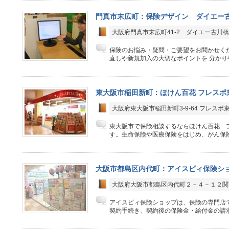
門真市末広町：保険デザイン ダイエー
大阪府門真市末広町41-2 ダイエー古川橋
保険のお悩み・疑問・ご要望をお聞かせく
直しや新規加入の大切なポイントを 分かりや
東大阪市稲田新町：ほけん百花 フレスポ
大阪府東大阪市稲田新町3-9-64 フレスポ
東大阪市で保険相談するならほけん百花 
す。生命保険や医療保険をはじめ、がん保険
大阪市都島区内代町：アイスビィ保険シ
大阪府大阪市都島区内代町２－４－１２関
アイスビィ保険ショップは、保険の専門店
契約手続き、契約後の保険金・給付金の請求