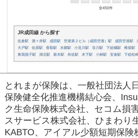
全450件
JR成田線 から探す
佐倉駅
酒々井駅
成田駅
空港第２ビル（成田空港）駅
成田空港駅
大戸駅
佐原駅
香取駅
水郷駅
小見川駅
笹川駅
下総橘駅
椎柴駅
東我孫子駅
湖北駅
新木駅
布佐駅
木下駅
小林駅
安食駅
下総松
とれまが保険は、一般社団法人
保険健全化推進機構結心会、Insur
ク生命保険株式会社、セコム損
スサービス株式会社、ひまわり
KABTO、アイアル少額短期保