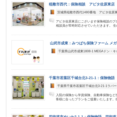
稲敷市西代：保険相談 アピタ佐原東店
茨城県稲敷市西代1480番地 アピタ佐原東
アピタ佐原東店にございます保険相談のプ
相談員が常時対応させていただきます。 生命.
山武市成東：みつばち保険ファーム メ
千葉県山武市成東1808-1 MEGAドン・
千葉市若葉区千城台北3-21-1：保険物語
千葉県千葉市若葉区千城台北3-21-1ラパ
入院の保険から学資保険、自動車保険など生
客様に合ったプランをご提案いたします。保
四街道市めいわ2-1-1：保険物語 四街道