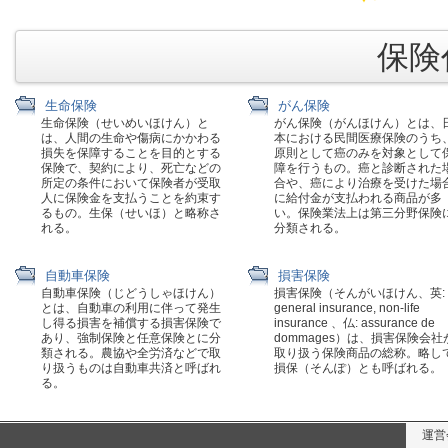
保険代
生命保険
がん保険
生命保険（せいめいほけん）と
がん保険（がんほけん）とは、
は、人間の生命や傷病にかかわる
本における民間医療保険のうち
損失を保障することを目的とする
原則として癌のみを対象として
保険で、契約により、死亡などの
障を行うもの。癌と診断された
所定の条件において保険者が受取
合や、癌により治療を受けた場
人に保険金を支払うことを約束す
に給付金が支払われる商品が多
るもの。生保（せいほ）と略称さ
い。保険業法上は第三分野保険
れる。
分類される。
自動車保険
損害保険
自動車保険（じどうしゃほけん）
損害保険（そんがいほけん、英:
とは、自動車の利用に伴って発生
general insurance, non-life
し得る損害を補償する損害保険で
insurance 、仏: assurance de
あり、強制保険と任意保険とに分
dommages）は、損害保険会社
類される。農協や全労済などで取
取り扱う保険商品の総称。略し
り扱うものは自動車共済と呼ばれ
損保（そんぽ）とも呼ばれる。
る。
運営