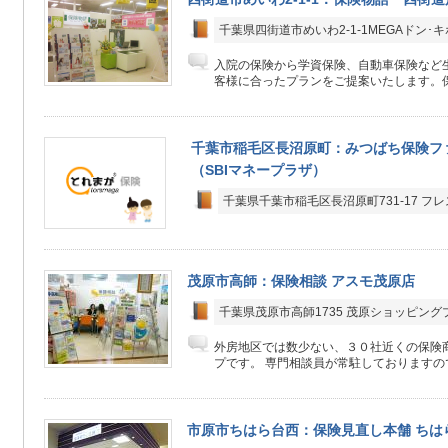
千葉県四街道市めいわ2-1-1MEGAドン
入院の保険から学資保険、自動車保険など生
客様に合ったプランをご提案いたします。保
千葉市稲毛区長沼原町：みつばち保険フ
（SBIマネープラザ）
千葉県千葉市稲毛区長沼原町731-17 フ
茂原市高師：保険相談 アスモ茂原店
千葉県茂原市高師1735 茂原ショッピン
外房地区では数少ない、３０社近くの保険
プです。 専門相談員が常駐しておりますので
市原市ちはら台西：保険見直し本舗 ちは