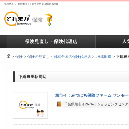
保険見直し・保険相談｜下総豊里駅 JR成田線 (1/45)
ランキング
保険の人気ランキング
保険業界で働く人達へ
>
保険
>
保険の見直し・日本全国の保険代理店
>
JR成田線
>
下総豊
下総豊里駅周辺
旭市イ：みつばち保険ファーム サンモ
千葉県旭市イ2676-1 ショッピングセン