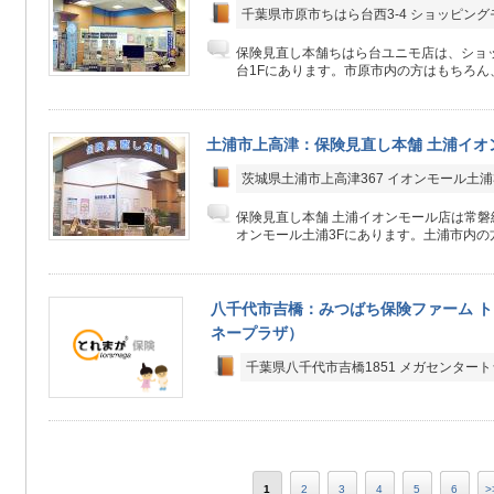
千葉県市原市ちはら台西3-4 ショッピング
保険見直し本舗ちはら台ユニモ店は、ショ
台1Fにあります。市原市内の方はもちろん、
土浦市上高津：保険見直し本舗 土浦イオ
茨城県土浦市上高津367 イオンモール土浦
保険見直し本舗 土浦イオンモール店は常磐
オンモール土浦3Fにあります。土浦市内の方
八千代市吉橋：みつばち保険ファーム ト
ネープラザ）
千葉県八千代市吉橋1851 メガセンター
1
2
3
4
5
6
>