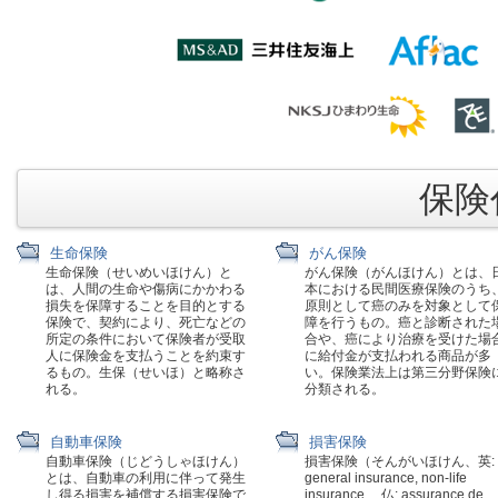
保険代
生命保険
がん保険
生命保険（せいめいほけん）と
がん保険（がんほけん）とは、
は、人間の生命や傷病にかかわる
本における民間医療保険のうち
損失を保障することを目的とする
原則として癌のみを対象として
保険で、契約により、死亡などの
障を行うもの。癌と診断された
所定の条件において保険者が受取
合や、癌により治療を受けた場
人に保険金を支払うことを約束す
に給付金が支払われる商品が多
るもの。生保（せいほ）と略称さ
い。保険業法上は第三分野保険
れる。
分類される。
自動車保険
損害保険
自動車保険（じどうしゃほけん）
損害保険（そんがいほけん、英:
とは、自動車の利用に伴って発生
general insurance, non-life
し得る損害を補償する損害保険で
insurance 、仏: assurance de