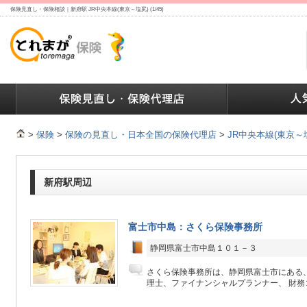
保険見直し・保険相談｜新府駅 JR中央本線(東京～塩尻) (1/45)
ランキング
保険の人気ランキング
保険業界で働く人達へ
>
保険
>
保険の見直し・日本全国の保険代理店
>
JR中央本線(東京～
新府駅周辺
富士市中島：さくら保険事務所
静岡県富士市中島１０１－３
さくら保険事務所は、静岡県富士市にある
理士、ファイナンシャルプランナー、 財務コ