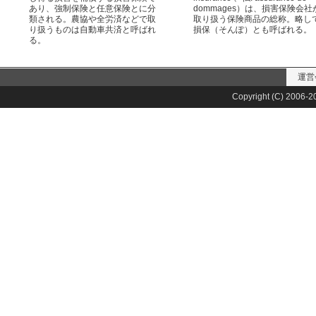
あり、強制保険と任意保険とに分
dommages）は、損害保険会社
類される。農協や全労済などで取
取り扱う保険商品の総称。略し
り扱うものは自動車共済と呼ばれ
損保（そんぽ）とも呼ばれる。
る。
運営
Copyright (C) 2006-20