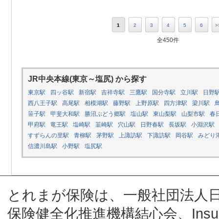
1
2
3
4
5
6
>
全450件
JR中央本線(東京～塩尻) から探す
東京駅
四ッ谷駅
新宿駅
吉祥寺駅
三鷹駅
国分寺駅
立川駅
日野
西八王子駅
高尾駅
相模湖駅
藤野駅
上野原駅
四方津駅
梁川駅
笹子駅
甲斐大和駅
勝沼ぶどう郷駅
塩山駅
東山梨駅
山梨市駅
春
甲府駅
竜王駅
塩崎駅
韮崎駅
穴山駅
日野春駅
長坂駅
小淵沢駅
すずらんの里駅
青柳駅
茅野駅
上諏訪駅
下諏訪駅
岡谷駅
みどり
信濃川島駅
小野駅
塩尻駅
とれまが保険は、一般社団法人
保険健全化推進機構結心会、Insur