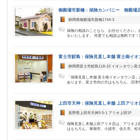
御殿場市新橋：保険カンパニー 御殿場
静岡県御殿場市新橋1744-3
保険の相談のことなら、お任せください。
をいたします。 何度でも相談は無料です！決
富士市鮫島：保険見直し本舗 富士南イオ
静岡県富士市鮫島118-10 イオンタウン富
「保険見直し本舗 富士南イオンタウン店」
あります。富士市内の方はもちろん、沼津市
上田市天神：保険見直し本舗 上田アリオ
長野県上田市天神3-5-1 アリオ上田1F
保険見直し本舗上田アリオ店は、アリオ上田
はもちろん、東御市、小諸市、佐久市、松本