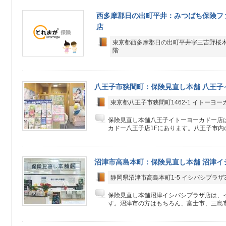
西多摩郡日の出町平井：みつばち保険フ
店
東京都西多摩郡日の出町平井字三吉野桜木2
階
八王子市狭間町：保険見直し本舗 八王子
東京都八王子市狭間町1462-1 イトーヨー
保険見直し本舗八王子イトーヨーカドー店
カドー八王子店1Fにあります。八王子市内の
沼津市高島本町：保険見直し本舗 沼津イ
静岡県沼津市高島本町1-5 イシバシプラザ3
保険見直し本舗沼津イシバシプラザ店は、イ
す。沼津市の方はもちろん、富士市、三島市