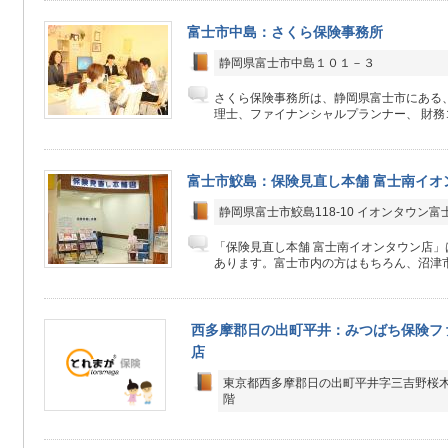
富士市中島：さくら保険事務所
静岡県富士市中島１０１－３
さくら保険事務所は、静岡県富士市にある
理士、ファイナンシャルプランナー、 財務コ
富士市鮫島：保険見直し本舗 富士南イオ
静岡県富士市鮫島118-10 イオンタウン富
「保険見直し本舗 富士南イオンタウン店」
あります。富士市内の方はもちろん、沼津市
西多摩郡日の出町平井：みつばち保険フ
店
東京都西多摩郡日の出町平井字三吉野桜木2
階