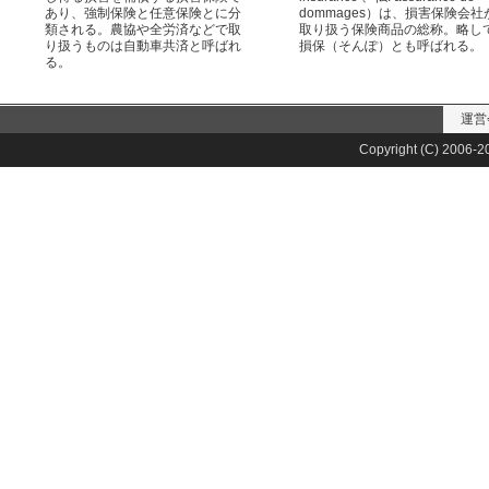
あり、強制保険と任意保険とに分
dommages）は、損害保険会社
類される。農協や全労済などで取
取り扱う保険商品の総称。略し
り扱うものは自動車共済と呼ばれ
損保（そんぽ）とも呼ばれる。
る。
運営
Copyright (C) 2006-20