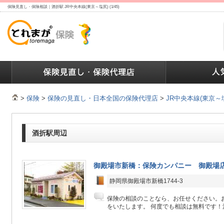
保険見直し・保険相談｜酒折駅 JR中央本線(東京～塩尻) (1/45)
ランキング
保険の人気ランキング
保険業界で働く人達へ
>
保険
>
保険の見直し・日本全国の保険代理店
>
JR中央本線(東京～
酒折駅周辺
御殿場市新橋：保険カンパニー 御殿場
静岡県御殿場市新橋1744-3
保険の相談のことなら、お任せください。
をいたします。 何度でも相談は無料です！決