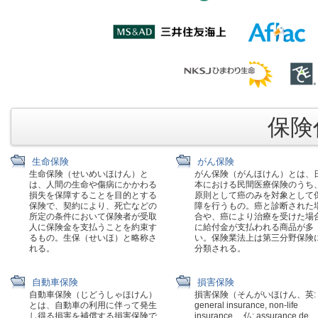
保険代
生命保険
がん保険
生命保険（せいめいほけん）と
がん保険（がんほけん）とは、
は、人間の生命や傷病にかかわる
本における民間医療保険のうち
損失を保障することを目的とする
原則として癌のみを対象として
保険で、契約により、死亡などの
障を行うもの。癌と診断された
所定の条件において保険者が受取
合や、癌により治療を受けた場
人に保険金を支払うことを約束す
に給付金が支払われる商品が多
るもの。生保（せいほ）と略称さ
い。保険業法上は第三分野保険
れる。
分類される。
自動車保険
損害保険
自動車保険（じどうしゃほけん）
損害保険（そんがいほけん、英:
とは、自動車の利用に伴って発生
general insurance, non-life
し得る損害を補償する損害保険で
insurance 、仏: assurance de