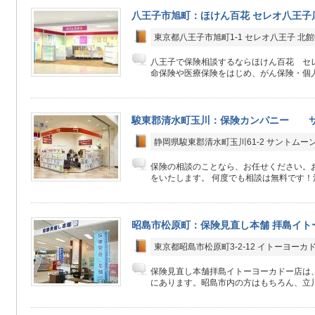
八王子市旭町：ほけん百花 セレオ八王子
東京都八王子市旭町1-1 セレオ八王子 北館
八王子で保険相談するならほけん百花 セ
命保険や医療保険をはじめ、がん保険・個人
駿東郡清水町玉川：保険カンパニー 
静岡県駿東郡清水町玉川61-2 サントムー
保険の相談のことなら、お任せください。
をいたします。 何度でも相談は無料です！決
昭島市松原町：保険見直し本舗 拝島イト
東京都昭島市松原町3-2-12 イトーヨーカ
保険見直し本舗拝島イトーヨーカドー店は、
にあります。昭島市内の方はもちろん、立川