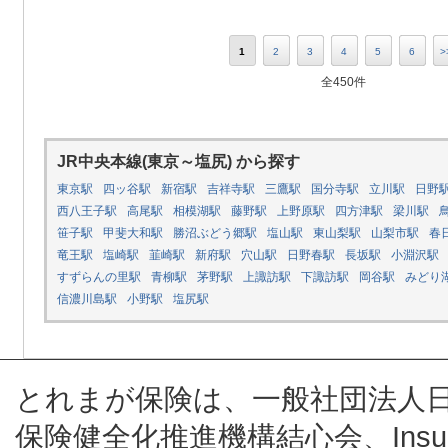
1
2
3
4
5
6
>
全450件
JR中央本線(東京～塩尻) から探す
東京駅
四ッ谷駅
新宿駅
吉祥寺駅
三鷹駅
国分寺駅
立川駅
日野
西八王子駅
高尾駅
相模湖駅
藤野駅
上野原駅
四方津駅
梁川駅
笹子駅
甲斐大和駅
勝沼ぶどう郷駅
塩山駅
東山梨駅
山梨市駅
春
竜王駅
塩崎駅
韮崎駅
新府駅
穴山駅
日野春駅
長坂駅
小淵沢駅
すずらんの里駅
青柳駅
茅野駅
上諏訪駅
下諏訪駅
岡谷駅
みどり
信濃川島駅
小野駅
塩尻駅
とれまが保険は、一般社団法人
保険健全化推進機構結心会、Insur