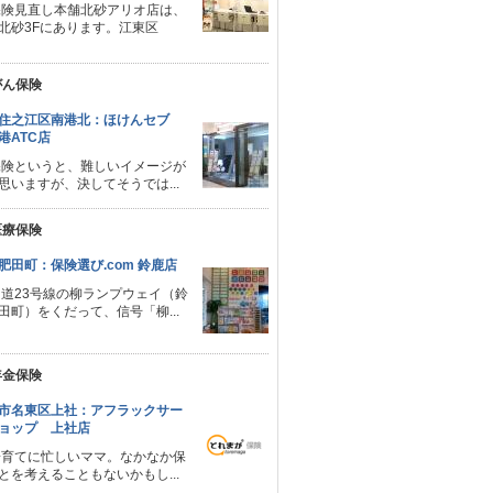
保険見直し本舗北砂アリオ店は、
北砂3Fにあります。江東区
ん保険
住之江区南港北：ほけんセブ
港ATC店
保険というと、難しいイメージが
思いますが、決してそうでは...
療保険
肥田町：保険選び.com 鈴鹿店
国道23号線の柳ランプウェイ（鈴
田町）をくだって、信号「柳...
金保険
市名東区上社：アフラックサー
ョップ 上社店
子育てに忙しいママ。なかなか保
とを考えることもないかもし...