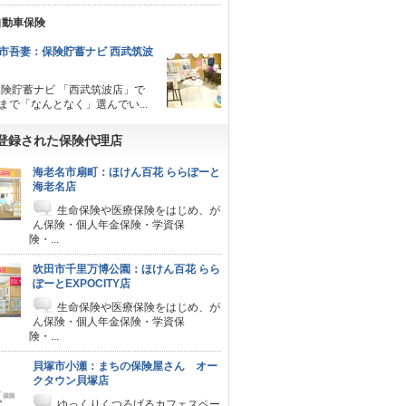
動車保険
市吾妻：保険貯蓄ナビ 西武筑波
保険貯蓄ナビ 「西武筑波店」で
まで「なんとなく」選んでい...
登録された保険代理店
海老名市扇町：ほけん百花 ららぽーと
海老名店
生命保険や医療保険をはじめ、が
ん保険・個人年金保険・学資保
険・...
吹田市千里万博公園：ほけん百花 らら
ぽーとEXPOCITY店
生命保険や医療保険をはじめ、が
ん保険・個人年金保険・学資保
険・...
貝塚市小瀬：まちの保険屋さん オー
クタウン貝塚店
ゆっくりくつろげるカフェスペー