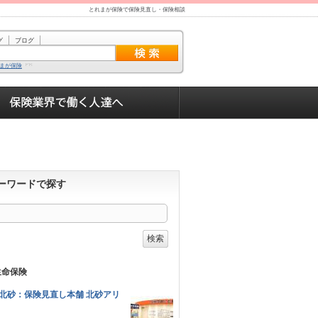
とれまが保険で保険見直し・保険相談
グ
ブログ
まが保険
ーワードで探す
命保険
北砂：保険見直し本舗 北砂アリ