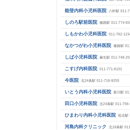
能登内科小児科医院
八軒駅
011-7
しのろ駅前医院
篠路駅
011-774-83
しもかわ小児科医院
011-762-123
なかつがわ小児科医院
篠路駅
01
しば小児科医院
麻生駅
011-746-25
こすげ内科医院
011-771-6101
今医院
北24条駅
011-716-9255
いとう内科小児科医院
新川駅
01
田口小児科医院
北24条駅
011-756
ひまわり内科小児科医院
拓北駅
河島内科クリニック
北18条駅
01