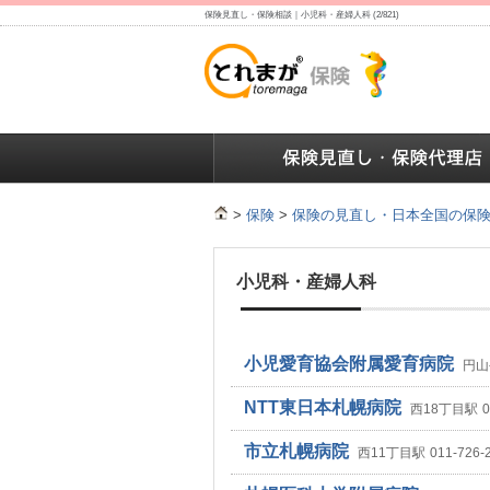
保険見直し・保険相談｜小児科・産婦人科 (2/821)
保険の人気ランキング
保険の人気ランキング
保険
>
保険
>
保険の見直し・日本全国の保
小児科・産婦人科
小児愛育協会附属愛育病院
円山
NTT東日本札幌病院
西18丁目駅
0
市立札幌病院
西11丁目駅
011-726-