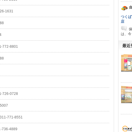
自
26-1631
つくば
店
88
は、今
4
最近
1-772-8801
88
1-726-0728
-5007
011-771-8551
1-736-4889