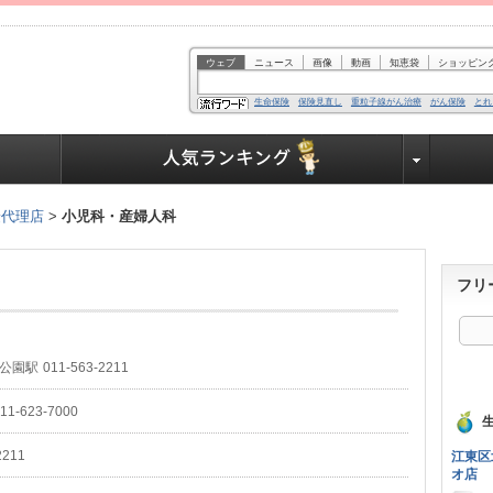
ウェブ
ニュース
画像
動画
知恵袋
ショッピン
生命保険
保険見直し
重粒子線がん治療
がん保険
とれ
業界で働く人達へ
険代理店
>
小児科・産婦人科
フリ
公園駅
011-563-2211
11-623-7000
生
2211
江東区
オ店