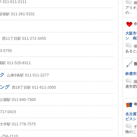
駅
011-611-2111
アリオ
の...
苗穂駅
011-261-5331
が
大阪市
ク
ン 南
西11丁目駅
011-272-3455
3-5755
あると
園駅
011-520-8311
医
鈴鹿市
ック
山鼻9条駅
011-511-2277
ニング
鹿市肥
西18丁目駅
011-611-2005
公園駅
011-640-7300
年
-717-0415
名古屋
ビスシ
大学駅
011-778-7575
険のこ
1-756-2110