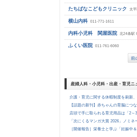
たちばなこどもクリニック
太平
横山内科
011-771-1611
内科小児科 関屋医院
北24条駅
ふくい医院
011-761-6060
前
産婦人科・小児科・出産・育児ニ
介護・育児に関する休暇制度を刷新、
【話題の新刊】赤ちゃんの育脳につなが
店頭で手に取られる育児用品は「2～3
「次にくるマンガ大賞 2026」ノミネー
［開催報告］栄養士と学ぶ「妊娠中＆産