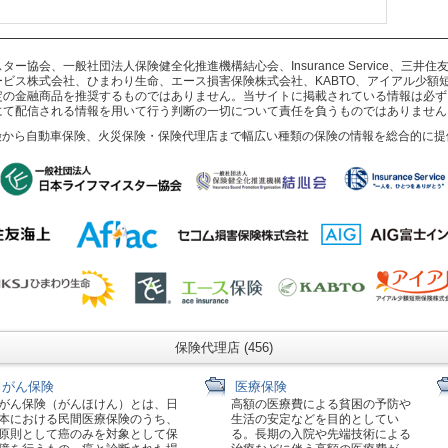
協会、一般社団法人保険健全化推進機構結心会、Insurance Service、三
ビス株式会社、ひまわり生命、エース損害保険株式会社、KABTO、アイアル少額
定の金融商品を推奨するものではありません。当サイトに掲載されている情報は必ず
にて配信される情報を用いて行う判断の一切について責任を負うものではありません
険から自動車保険、火災保険・保険代理店まで幅広い種類の保険の情報を総合的に提
保険代理店 (456)
がん保険
医療保険
がん保険（がんほけん）とは、日
高額の医療費による貧困の予防や
本における民間医療保険のうち、
生活の安定などを目的としてい
原則として癌のみを対象として保
る。長期の入院や先端技術による