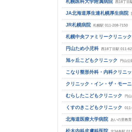
札幌医科大学附属病院
西18丁目
JA北海道厚生連札幌厚生病院
JR札幌病院
札幌駅
011-208-7150
札幌中央ファミリークリニッ
円山ため小児科
西18丁目駅
011-62
旭ヶ丘こどもクリニック
円山公
こなり整形外科・内科クリニ
クリニック・イン・ザ・モー
むらしたこどもクリニック
円山
くすのきこどもクリニック
011
北海道医療大学病院
あいの里教育
松木内科皮膚科医院
北34条駅
01