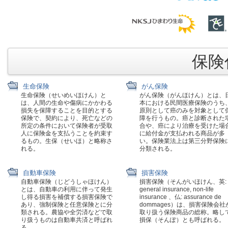
保険代
生命保険
がん保険
生命保険（せいめいほけん）と
がん保険（がんほけん）とは、
は、人間の生命や傷病にかかわる
本における民間医療保険のうち
損失を保障することを目的とする
原則として癌のみを対象として
保険で、契約により、死亡などの
障を行うもの。癌と診断された
所定の条件において保険者が受取
合や、癌により治療を受けた場
人に保険金を支払うことを約束す
に給付金が支払われる商品が多
るもの。生保（せいほ）と略称さ
い。保険業法上は第三分野保険
れる。
分類される。
自動車保険
損害保険
自動車保険（じどうしゃほけん）
損害保険（そんがいほけん、英:
とは、自動車の利用に伴って発生
general insurance, non-life
し得る損害を補償する損害保険で
insurance 、仏: assurance de
あり、強制保険と任意保険とに分
dommages）は、損害保険会社
類される。農協や全労済などで取
取り扱う保険商品の総称。略し
り扱うものは自動車共済と呼ばれ
損保（そんぽ）とも呼ばれる。
る。