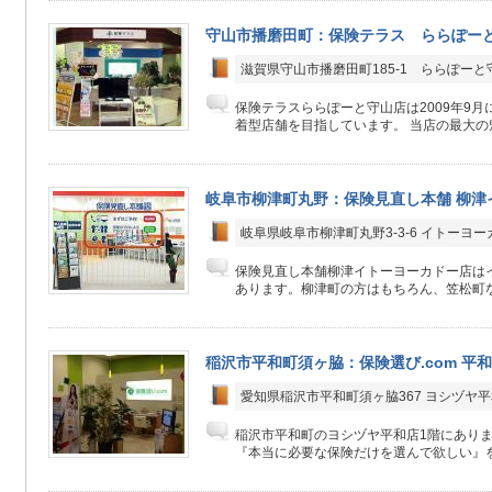
守山市播磨田町：保険テラス ららぽー
滋賀県守山市播磨田町185-1 ららぽーと
保険テラスららぽーと守山店は2009年9月
着型店舗を目指しています。 当店の最大の魅
岐阜市柳津町丸野：保険見直し本舗 柳津
岐阜県岐阜市柳津町丸野3-3-6 イトーヨー
保険見直し本舗柳津イトーヨーカドー店はイ
あります。柳津町の方はもちろん、笠松町な
稲沢市平和町須ヶ脇：保険選び.com 平
愛知県稲沢市平和町須ヶ脇367 ヨシヅヤ平
稲沢市平和町のヨシヅヤ平和店1階にありま
『本当に必要な保険だけを選んで欲しい』をモ