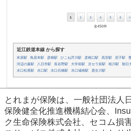
1
2
3
4
5
6
>
全450件
近江鉄道本線 から探す
米原駅
鳥居本駅
彦根駅
ひこね芹川駅
彦根口駅
高宮駅
尼子駅
河辺の森駅
八日市駅
長谷野駅
大学前駅
京セラ前駅
桜川駅
朝日
水口松尾駅
水口駅
水口石橋駅
水口城南駅
貴生川駅
とれまが保険は、一般社団法人
保険健全化推進機構結心会、Insur
ク生命保険株式会社、セコム損