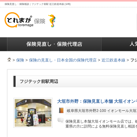
保険見直し・保険相談｜フジテック前駅 近江鉄道本線 (1/45)
ランキング
保険の人気ランキング
保険業界で働く人達へ
>
保険
>
保険の見直し・日本全国の保険代理店
>
近江鉄道本線
>
フ
フジテック前駅周辺
大垣市外野：保険見直し本舗 大垣イオン
岐阜県大垣市外野2-100 イオンモール大垣
保険見直し本舗大垣イオンモール店では、
重県の方に訪問による無料保険見直し相談