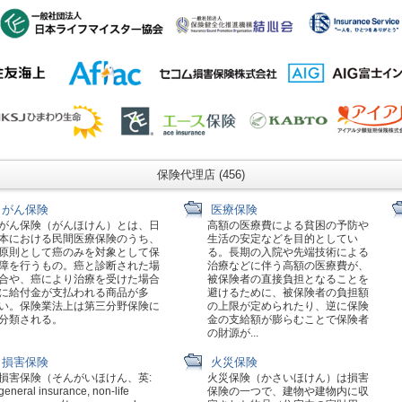
保険代理店 (456)
がん保険
医療保険
がん保険（がんほけん）とは、日
高額の医療費による貧困の予防や
本における民間医療保険のうち、
生活の安定などを目的としてい
原則として癌のみを対象として保
る。長期の入院や先端技術による
障を行うもの。癌と診断された場
治療などに伴う高額の医療費が、
合や、癌により治療を受けた場合
被保険者の直接負担となることを
に給付金が支払われる商品が多
避けるために、被保険者の負担額
い。保険業法上は第三分野保険に
の上限が定められたり、逆に保険
分類される。
金の支給額が膨らむことで保険者
の財源が...
損害保険
火災保険
損害保険（そんがいほけん、英:
火災保険（かさいほけん）は損害
general insurance, non-life
保険の一つで、建物や建物内に収