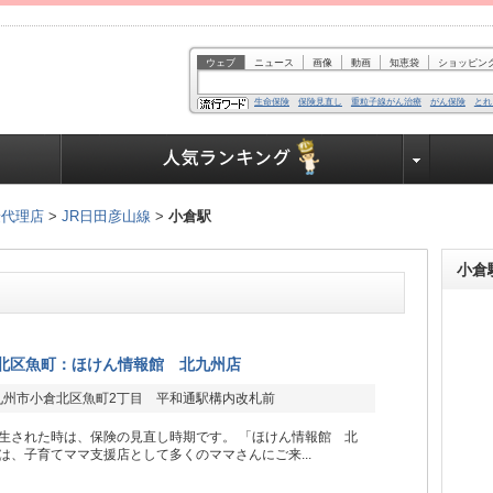
ウェブ
ニュース
画像
動画
知恵袋
ショッピン
生命保険
保険見直し
重粒子線がん治療
がん保険
とれ
業界で働く人達へ
険代理店
>
JR日田彦山線
>
小倉駅
小倉
北区魚町：ほけん情報館 北九州店
九州市小倉北区魚町2丁目 平和通駅構内改札前
生された時は、保険の見直し時期です。 「ほけん情報館 北
は、子育てママ支援店として多くのママさんにご来...