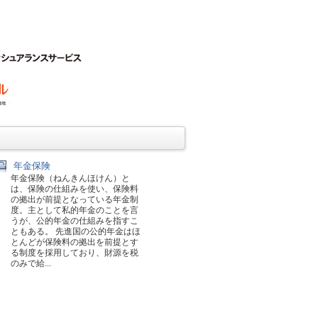
年金保険
年金保険（ねんきんほけん）と
は、保険の仕組みを使い、保険料
の拠出が前提となっている年金制
度。主として私的年金のことを言
うが、公的年金の仕組みを指すこ
ともある。 先進国の公的年金はほ
とんどが保険料の拠出を前提とす
る制度を採用しており、財源を税
のみで給...