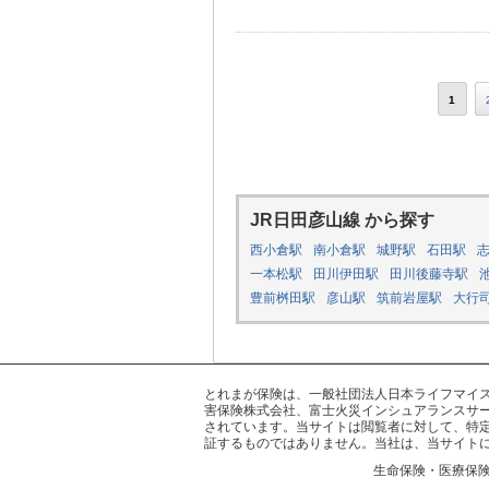
1
JR日田彦山線 から探す
西小倉駅
南小倉駅
城野駅
石田駅
一本松駅
田川伊田駅
田川後藤寺駅
豊前桝田駅
彦山駅
筑前岩屋駅
大行
とれまが保険は、一般社団法人日本ライフマイスター
害保険株式会社、富士火災インシュアランスサー
されています。当サイトは閲覧者に対して、特
証するものではありません。当社は、当サイト
生命保険・医療保