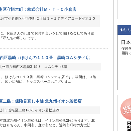
南区守恒本町：株式会社Ｍ・Ｔ・Ｃ小倉店
九州市小倉南区守恒本町２丁目３－１７ディアコート守垣２０
に、お孫さんの代までお付き合いをして頂ける会社であり続
「私たちの願い」です。
西区黒崎：ほけんの１１０番 黒崎コムシティ店
州市八幡西区黒崎3-15-3 コムシティ3階
は。 ほけんの１１０番 黒崎コムシティ店です。場所は、３階
。 広い店舗に、キッズスペースもございま...
区二島：保険見直し本舗 北九州イオン若松店
州市若松区二島1-3-1 イオン若松店2F
本舗北九州イオン若松店は、イオン若松店2Fにあります。北
方はもちろん、中間市、直方市など、近隣市町村の方に訪...