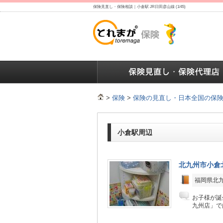
保険見直し・保険相談｜小倉駅 JR日田彦山線 (1/45)
保険の人気ランキング
保険の人気ランキング
保険
>
保険
>
保険の見直し・日本全国の保
小倉駅周辺
北九州市小倉
福岡県北
お子様が誕
九州店」で