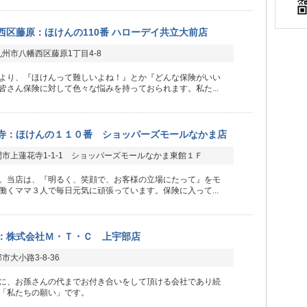
西区藤原：ほけんの110番 ハローデイ共立大前店
州市八幡西区藤原1丁目4-8
より、『ほけんって難しいよね！』とか『どんな保険がいい
皆さん保険に対して色々な悩みを持っておられます。私た...
寺：ほけんの１１０番 ショッパーズモールなかま店
市上蓮花寺1-1-1 ショッパーズモールなかま東館１Ｆ
。当店は、『明るく、笑顔で、お客様の立場にたって』をモ
働くママ３人で毎日元気に頑張っています。保険に入って...
：株式会社Ｍ・Ｔ・Ｃ 上宇部店
市大小路3-8-36
に、お孫さんの代までお付き合いをして頂ける会社であり続
「私たちの願い」です。