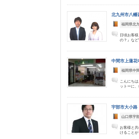
北九州市八幡
福岡県北九
日頃お客様
の？』など
中間市上蓮花
福岡県中間
こんにちは
ットーに、
宇部市大小路
山口県宇部
お客様と共
けることが