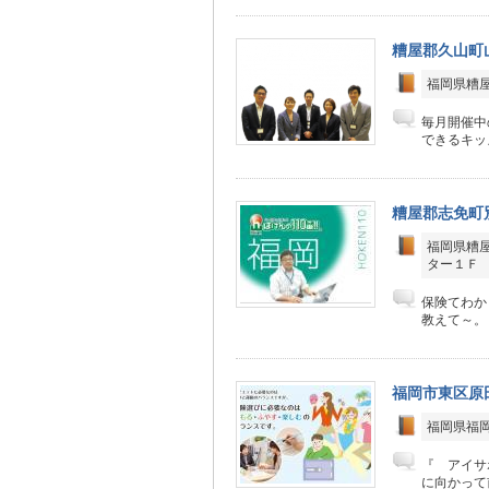
糟屋郡久山町
福岡県糟屋
毎月開催中
できるキッ
糟屋郡志免町
福岡県糟屋
ター１Ｆ
保険てわか
教えて～。
福岡市東区原
福岡県福岡
『 アイサ
に向かって