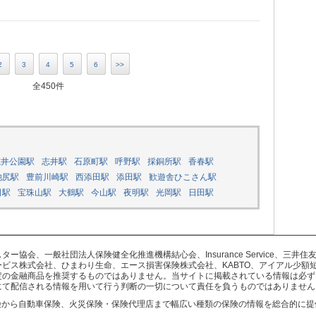
2
3
4
5
6
>>
全450件
志井公園駅
志井駅
石原町駅
呼野駅
採銅所駅
香春駅
池尻駅
豊前川崎駅
西添田駅
添田駅
歓遊舎ひこさん駅
司駅
宝珠山駅
大鶴駅
今山駅
夜明駅
光岡駅
日田駅
協会、一般社団法人保険健全化推進機構結心会、Insurance Service、三
ビス株式会社、ひまわり生命、エース損害保険株式会社、KABTO、アイアル少額
定の金融商品を推奨するものではありません。当サイトに掲載されている情報は必ず
にて配信される情報を用いて行う判断の一切について責任を負うものではありません
険から自動車保険、火災保険・保険代理店まで幅広い種類の保険の情報を総合的に提