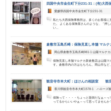
四国中央市金生町下分231-31：(有)大
愛媛県四国中央市金生町下分231-31
私たち大西保険事務所は、多くのお客様に支
た。 よくある保険屋さんのような、「押
い...
倉敷市玉島爪崎：保険見直し本舗 マルナ
岡山県倉敷市玉島爪崎981-1 山陽マルナカ
保険見直し本舗マルナカ新倉敷店は山陽マル
す。倉敷市内の方はもちろん、岡山市など、
観音寺市本大町：ほけんの相談室 観
香川県観音寺市本大町1578-1 ハローズ
保険って・・・・ちょっと面倒だなぁ～っ
ってるからいいやぁ～って思ってませんか？ □