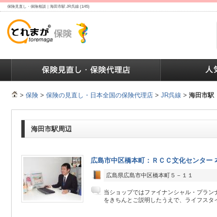
保険見直し・保険相談｜海田市駅 JR呉線 (1/45)
ランキング
保険の人気ランキング
保険業界で働く人達へ
>
保険
>
保険の見直し・日本全国の保険代理店
>
JR呉線
>
海田市駅
海田市駅周辺
広島市中区橋本町：ＲＣＣ文化センター 
広島県広島市中区橋本町５－１１
当ショップではファイナンシャル・プラン
をきちんとご説明したうえで、ライフスタイ