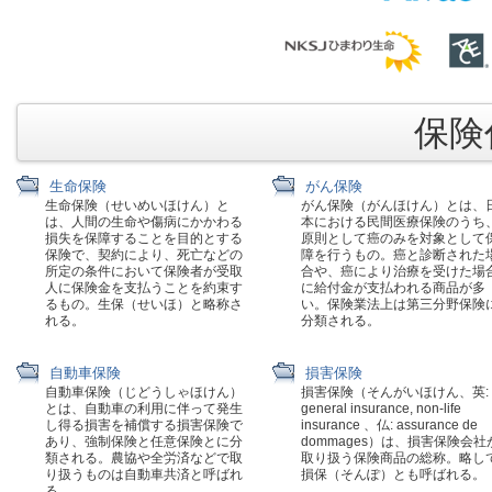
保険代
生命保険
がん保険
生命保険（せいめいほけん）と
がん保険（がんほけん）とは、
は、人間の生命や傷病にかかわる
本における民間医療保険のうち
損失を保障することを目的とする
原則として癌のみを対象として
保険で、契約により、死亡などの
障を行うもの。癌と診断された
所定の条件において保険者が受取
合や、癌により治療を受けた場
人に保険金を支払うことを約束す
に給付金が支払われる商品が多
るもの。生保（せいほ）と略称さ
い。保険業法上は第三分野保険
れる。
分類される。
自動車保険
損害保険
自動車保険（じどうしゃほけん）
損害保険（そんがいほけん、英:
とは、自動車の利用に伴って発生
general insurance, non-life
し得る損害を補償する損害保険で
insurance 、仏: assurance de
あり、強制保険と任意保険とに分
dommages）は、損害保険会社
類される。農協や全労済などで取
取り扱う保険商品の総称。略し
り扱うものは自動車共済と呼ばれ
損保（そんぽ）とも呼ばれる。
る。