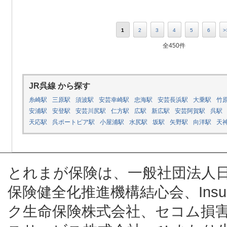
1
2
3
4
5
6
>
全450件
JR呉線 から探す
糸崎駅
三原駅
須波駅
安芸幸崎駅
忠海駅
安芸長浜駅
大乗駅
竹
安浦駅
安登駅
安芸川尻駅
仁方駅
広駅
新広駅
安芸阿賀駅
呉駅
天応駅
呉ポートピア駅
小屋浦駅
水尻駅
坂駅
矢野駅
向洋駅
天
とれまが保険は、一般社団法人
保険健全化推進機構結心会、Insur
ク生命保険株式会社、セコム損