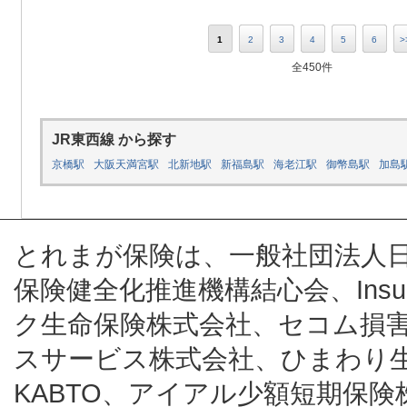
1
2
3
4
5
6
>
全450件
JR東西線 から探す
京橋駅
大阪天満宮駅
北新地駅
新福島駅
海老江駅
御幣島駅
加島
とれまが保険は、一般社団法人
保険健全化推進機構結心会、Insur
ク生命保険株式会社、セコム損
スサービス株式会社、ひまわり
KABTO、アイアル少額短期保