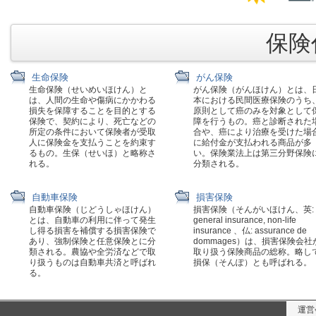
保険代
生命保険
がん保険
生命保険（せいめいほけん）と
がん保険（がんほけん）とは、
は、人間の生命や傷病にかかわる
本における民間医療保険のうち
損失を保障することを目的とする
原則として癌のみを対象として
保険で、契約により、死亡などの
障を行うもの。癌と診断された
所定の条件において保険者が受取
合や、癌により治療を受けた場
人に保険金を支払うことを約束す
に給付金が支払われる商品が多
るもの。生保（せいほ）と略称さ
い。保険業法上は第三分野保険
れる。
分類される。
自動車保険
損害保険
自動車保険（じどうしゃほけん）
損害保険（そんがいほけん、英:
とは、自動車の利用に伴って発生
general insurance, non-life
し得る損害を補償する損害保険で
insurance 、仏: assurance de
あり、強制保険と任意保険とに分
dommages）は、損害保険会社
類される。農協や全労済などで取
取り扱う保険商品の総称。略し
り扱うものは自動車共済と呼ばれ
損保（そんぽ）とも呼ばれる。
る。
運営