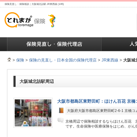
保険見直し・保険相談｜大阪城北詰駅 JR東西線 (1/45)
ランキング
保険の人気ランキング
保険業界で働く人達へ
>
保険
>
保険の見直し・日本全国の保険代理店
>
JR東西線
>
大阪城
大阪城北詰駅周辺
大阪市都島区東野田町：ほけん百花 京橋
大阪府大阪市都島区東野田町2-6-1 京橋コ
京橋周辺で保険相談するならほけん百花 
です。生命保険や医療保険をはじめ、がん保