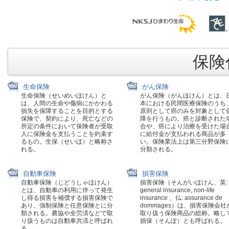
保険代
生命保険
がん保険
生命保険（せいめいほけん）と
がん保険（がんほけん）とは、
は、人間の生命や傷病にかかわる
本における民間医療保険のうち
損失を保障することを目的とする
原則として癌のみを対象として
保険で、契約により、死亡などの
障を行うもの。癌と診断された
所定の条件において保険者が受取
合や、癌により治療を受けた場
人に保険金を支払うことを約束す
に給付金が支払われる商品が多
るもの。生保（せいほ）と略称さ
い。保険業法上は第三分野保険
れる。
分類される。
自動車保険
損害保険
自動車保険（じどうしゃほけん）
損害保険（そんがいほけん、英:
とは、自動車の利用に伴って発生
general insurance, non-life
し得る損害を補償する損害保険で
insurance 、仏: assurance de
あり、強制保険と任意保険とに分
dommages）は、損害保険会社
類される。農協や全労済などで取
取り扱う保険商品の総称。略し
り扱うものは自動車共済と呼ばれ
損保（そんぽ）とも呼ばれる。
る。