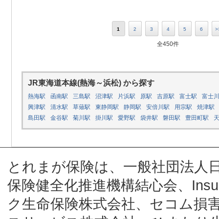
1
2
3
4
5
6
>
全450件
JR東海道本線(熱海～浜松) から探す
熱海駅
函南駅
三島駅
沼津駅
片浜駅
原駅
吉原駅
富士駅
富士
興津駅
清水駅
草薙駅
東静岡駅
静岡駅
安倍川駅
用宗駅
焼津駅
島田駅
金谷駅
菊川駅
掛川駅
愛野駅
袋井駅
磐田駅
豊田町駅
とれまが保険は、一般社団法人
保険健全化推進機構結心会、Insur
ク生命保険株式会社、セコム損