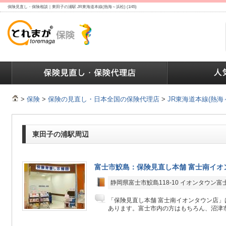
保険見直し・保険相談｜東田子の浦駅 JR東海道本線(熱海～浜松) (1/45)
ランキング
保険の人気ランキング
保険業界で働く人達へ
>
保険
>
保険の見直し・日本全国の保険代理店
>
JR東海道本線(熱海
東田子の浦駅周辺
富士市鮫島：保険見直し本舗 富士南イオ
静岡県富士市鮫島118-10 イオンタウン富
「保険見直し本舗 富士南イオンタウン店」
あります。富士市内の方はもちろん、沼津市