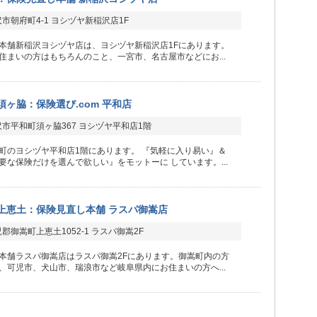
市朝府町4-1 ヨシヅヤ新稲沢店1F
本舗新稲沢ヨシヅヤ店は、ヨシヅヤ新稲沢店1Fにあります。
住まいの方はもちろんのこと、一宮市、名古屋市などにお...
ヶ脇：保険選び.com 平和店
市平和町須ヶ脇367 ヨシヅヤ平和店1階
町のヨシヅヤ平和店1階にあります。 『気軽に入り易い』＆
要な保険だけを選んで欲しい』をモットーに しています。...
上恵土：保険見直し本舗 ラスパ御嵩店
郡御嵩町上恵土1052-1 ラスパ御嵩2F
本舗ラスパ御嵩店はラスパ御嵩2Fにあります。御嵩町内の方
、可児市、犬山市、瑞浪市など岐阜県内にお住まいの方へ...