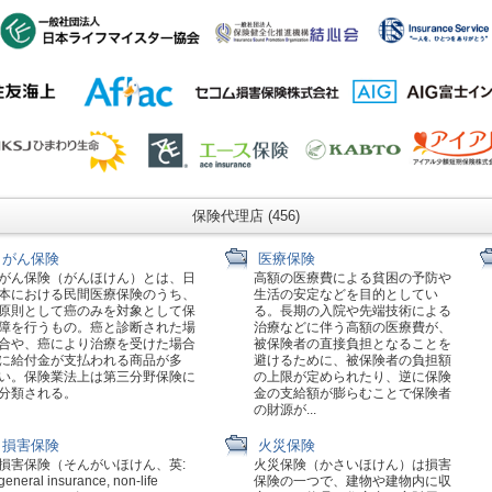
保険代理店 (456)
がん保険
医療保険
がん保険（がんほけん）とは、日
高額の医療費による貧困の予防や
本における民間医療保険のうち、
生活の安定などを目的としてい
原則として癌のみを対象として保
る。長期の入院や先端技術による
障を行うもの。癌と診断された場
治療などに伴う高額の医療費が、
合や、癌により治療を受けた場合
被保険者の直接負担となることを
に給付金が支払われる商品が多
避けるために、被保険者の負担額
い。保険業法上は第三分野保険に
の上限が定められたり、逆に保険
分類される。
金の支給額が膨らむことで保険者
の財源が...
損害保険
火災保険
損害保険（そんがいほけん、英:
火災保険（かさいほけん）は損害
general insurance, non-life
保険の一つで、建物や建物内に収