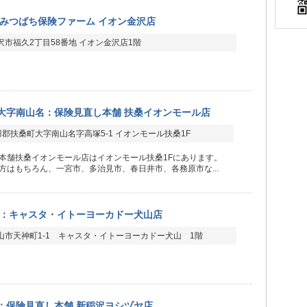
みつばち保険ファーム イオン金沢店
沢市福久2丁目58番地 イオン金沢店1階
大字南山名：保険見直し本舗 扶桑イオンモール店
郡扶桑町大字南山名字高塚5-1 イオンモール扶桑1F
本舗扶桑イオンモール店はイオンモール扶桑1Fにあります。
方はもちろん、一宮市、多治見市、春日井市、各務原市な...
：キャスタ・イトーヨーカドー犬山店
山市天神町1-1 キャスタ・イトーヨーカドー犬山 1階
：保険見直し本舗 新稲沢ヨシヅヤ店