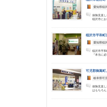
愛知県稲沢
保険見直し
稲沢市にお
稲沢市平和町須
愛知県稲沢
稲沢市平和
『本当に必
可児郡御嵩町
岐阜県可児
保険見直し
はもちろん