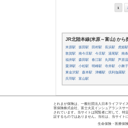
1
JR北陸本線(米原～富山) から
米原駅
坂田駅
田村駅
長浜駅
虎姫
敦賀駅
南今庄駅
今庄駅
湯尾駅
南
福井駅
森田駅
春江駅
丸岡駅
芦原
粟津駅
小松駅
明峰駅
寺井駅
小舞
東金沢駅
森本駅
津幡駅
倶利伽羅駅
呉羽駅
富山駅
とれまが保険は、一般社団法人日本ライフマイスター
害保険株式会社、富士火災インシュアランスサー
されています。当サイトは閲覧者に対して、特
証するものではありません。当社は、当サイト
生命保険・医療保