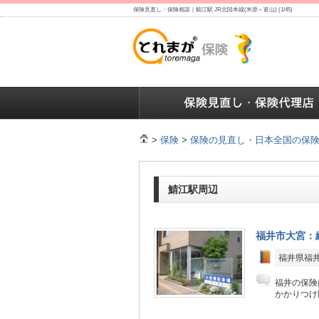
保険見直し・保険相談｜鯖江駅 JR北陸本線(米原～富山) (1/45)
保険の人気ランキング
保険の人気ランキング
保険
>
保険
>
保険の見直し・日本全国の保
鯖江駅周辺
福井市大宮：
福井県福井市
福井の保険
かかりつけ