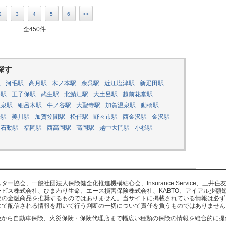
2
3
4
5
6
>>
全450件
探す
駅
河毛駅
高月駅
木ノ本駅
余呉駅
近江塩津駅
新疋田駅
条駅
王子保駅
武生駅
北鯖江駅
大土呂駅
越前花堂駅
温泉駅
細呂木駅
牛ノ谷駅
大聖寺駅
加賀温泉駅
動橋駅
子駅
美川駅
加賀笠間駅
松任駅
野々市駅
西金沢駅
金沢駅
石動駅
福岡駅
西高岡駅
高岡駅
越中大門駅
小杉駅
協会、一般社団法人保険健全化推進機構結心会、Insurance Service、三
ビス株式会社、ひまわり生命、エース損害保険株式会社、KABTO、アイアル少額
定の金融商品を推奨するものではありません。当サイトに掲載されている情報は必ず
にて配信される情報を用いて行う判断の一切について責任を負うものではありません
険から自動車保険、火災保険・保険代理店まで幅広い種類の保険の情報を総合的に提