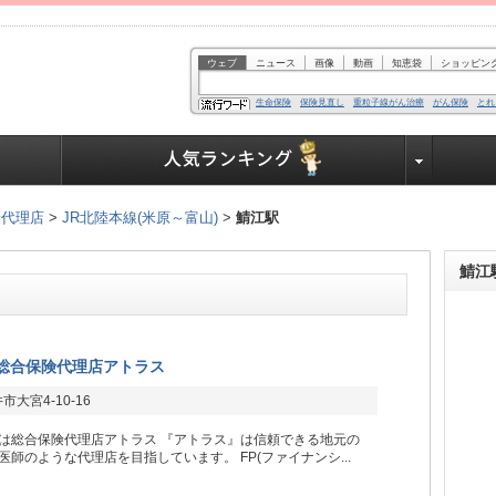
ウェブ
ニュース
画像
動画
知恵袋
ショッピン
生命保険
保険見直し
重粒子線がん治療
がん保険
とれ
業界で働く人達へ
険代理店
>
JR北陸本線(米原～富山)
>
鯖江駅
鯖江
総合保険代理店アトラス
大宮4-10-16
は総合保険代理店アトラス 『アトラス』は信頼できる地元の
医師のような代理店を目指しています。 FP(ファイナンシ...