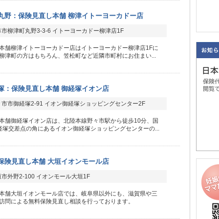
丸野：保険見直し本舗 柳津イトーヨーカドー店
市柳津町丸野3-3-6 イトーヨーカドー柳津店1F
本舗柳津イトーヨーカドー店はイトーヨーカドー柳津店1Fに
柳津町の方はもちろん、笠松町など近隣市町村にお住まい...
塚：保険見直し本舗 御経塚イオン店
市市御経塚2-91 イオン御経塚ショッピングセンター2F
本舗御経塚イオン店は、北陸本線野々市駅から徒歩10分、国
経塚交差点の角にあるイオン御経塚ショッピングセンターの...
保険見直し本舗 大垣イオンモール店
市外野2-100 イオンモール大垣1F
本舗大垣イオンモール店では、岐阜県以外にも、滋賀県や三
訪問による無料保険見直し相談を行っております。