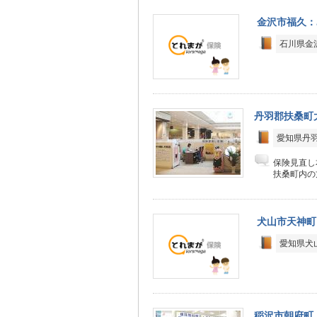
金沢市福久：
石川県金
丹羽郡扶桑町
愛知県丹羽
保険見直し
扶桑町内の
犬山市天神町
愛知県犬
稲沢市朝府町