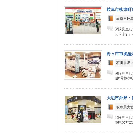
岐阜市柳津町
岐阜県岐阜
保険見直し
あります。
野々市市御経
石川県野々
保険見直し
道8号線御
大垣市外野：
岐阜県大垣
保険見直し
重県の方に